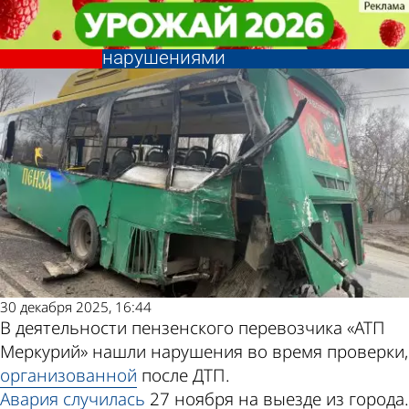
Общество
Общество
ДТП с автобусом № 134:
ДТП с автобусом № 134:
перевозчик работал с
перевозчик работал с
Другие
Погода и
нарушениями
нарушениями
новости по
курсы валют в
теме
Пензе
30 декабря 2025, 16:44
В деятельности пензенского перевозчика «АТП
Меркурий» нашли нарушения во время проверки,
организованной
после ДТП.
Авария
случилась
27 ноября на выезде из города.