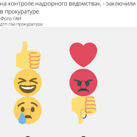
на контроле надзорного ведомства», - заключили
в прокуратуре.
фото ГАИ
дтп
гаи
прокуратура
Палец
Лайк!
вверх!
Дикий
Агрессия!
0
0
смех!
Грусть :(
Палец
0
0
вниз!