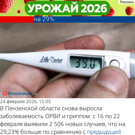
Общество
Общество
В Пензенской области
В Пензенской области
Другие новости по
Погода и курсы
заболеваемость ОРВИ выросла
заболеваемость ОРВИ выросла
на 29%
на 29%
теме
валют в Пензе
24 февраля 2026, 15:05
В Пензенской области снова выросла
заболеваемость ОРВИ и гриппом: с 16 по 22
февраля выявили 2 506 новых случаев, что на
29,23% больше по сравнению с
предыдущей