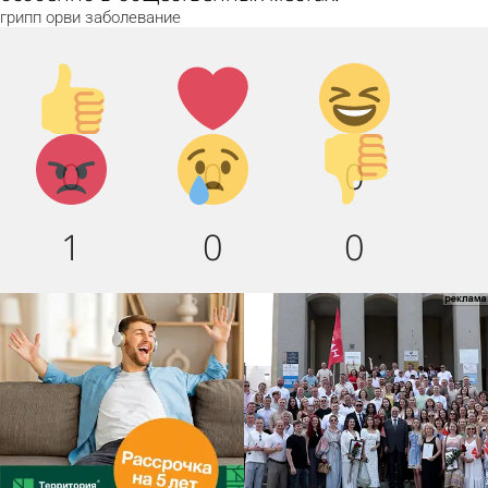
грипп
орви
заболевание
Палец
Лайк!
Дикий
вверх!
смех!
Агрессия!
Грусть
Палец
0
0
0
:(
вниз!
1
0
0