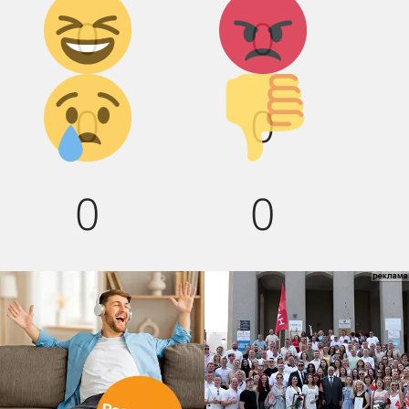
0
0
смех!
Грусть :(
Палец
0
0
вниз!
0
0