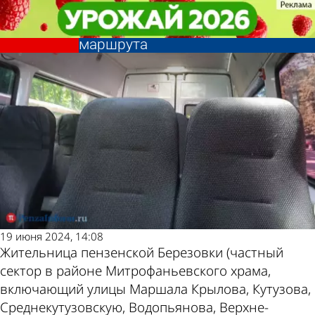
Общество
Общество
Жительница Березовки
Жительница Березовки
недовольна изменением 75-го
недовольна изменением 75-го
Другие
Погода и
маршрута
маршрута
новости по
курсы валют
теме
в Пензе
19 июня 2024, 14:08
Жительница пензенской Березовки (частный
сектор в районе Митрофаньевского храма,
включающий улицы Маршала Крылова, Кутузова,
Среднекутузовскую, Водопьянова, Верхне-