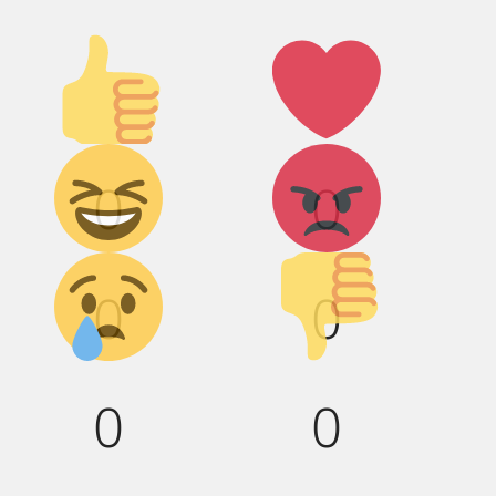
Палец
Лайк!
вверх!
Дикий
Агрессия!
0
0
смех!
Грусть :(
Палец
0
0
вниз!
0
0