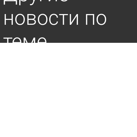
новости по
теме
Информацию о закрытии доступа в соцсети
для детей прокомментировали
сегодня 15:48
Общество
В Пензе продлили схему движения маршруток
№ 1
4 августа 2026 10:41
Общество