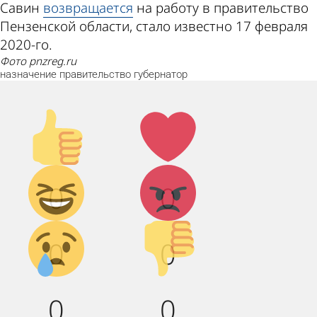
Савин
возвращается
на работу в правительство
Пензенской области, стало известно 17 февраля
2020-го.
фото pnzreg.ru
назначение
правительство
губернатор
Палец
Лайк!
вверх!
Дикий
Агрессия!
0
0
смех!
Грусть :(
Палец
0
0
вниз!
0
0