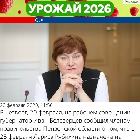
Политика
Политика
Лариса Рябихина стала вице-
Лариса Рябихина стала вице-
губернатором без приставки «и.
губернатором без приставки «и.
Другие новости
Погода и курсы
о.»
о.»
по теме
валют в Пензе
20 февраля 2020, 11:56
В четверг, 20 февраля, на рабочем совещании
губернатор Иван Белозерцев сообщил членам
правительства Пензенской области о том, что с
25 февраля Лариса Рябихина назначена на