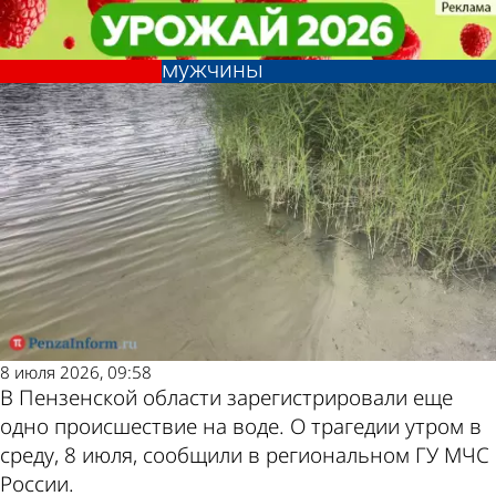
Происшествия
Происшествия
В Пензенском районе на
В Пензенском районе на
Другие новости по
Погода и курсы
берегу пруда нашли тело
берегу пруда нашли тело
мужчины
мужчины
теме
валют в Пензе
8 июля 2026, 09:58
В Пензенской области зарегистрировали еще
одно происшествие на воде. О трагедии утром в
среду, 8 июля, сообщили в региональном ГУ МЧС
России.