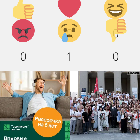
Палец
Лайк!
Дикий
вверх!
смех!
Агрессия!
Грусть :(
Палец
0
0
0
вниз!
0
1
0