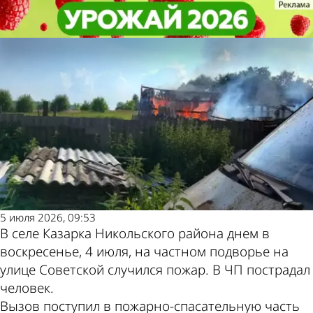
Происшествия
Происшествия
При пожаре в Никольском
При пожаре в Никольском
районе пострадал мужчина
районе пострадал мужчина
Другие новости
Погода и курсы
по теме
валют в Пензе
5 июля 2026, 09:53
В селе Казарка Никольского района днем в
воскресенье, 4 июля, на частном подворье на
улице Советской случился пожар. В ЧП пострадал
человек.
Вызов поступил в пожарно-спасательную часть