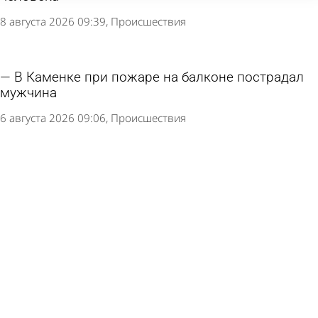
8 августа 2026 09:39
Происшествия
В Каменке при пожаре на балконе пострадал
мужчина
6 августа 2026 09:06
Происшествия
Москвичка подожгла себя при ее выселении
по «схеме Долиной»
5 августа 2026 13:58
В стране и мире
В МЧС прокомментировали возгорание
мусоровоза на улице Кирова
5 августа 2026 09:10
Происшествия