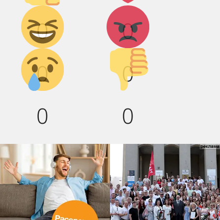
Дикий
Агрессия!
0
0
смех!
Грусть :(
Палец
0
0
вниз!
0
0