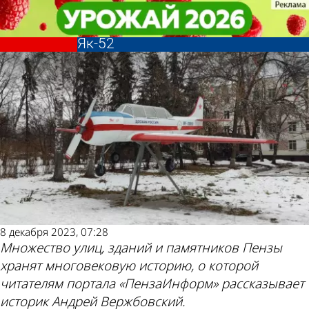
История
История
История Пензы: В центре города
История Пензы: В центре города
установлен памятник самолету
установлен памятник самолету
Другие новости
Погода и курсы
Як-52
Як-52
по теме
валют в Пензе
8 декабря 2023, 07:28
Множество улиц, зданий и памятников Пензы
хранят многовековую историю, о которой
читателям портала «ПензаИнформ» рассказывает
историк Андрей Вержбовский.