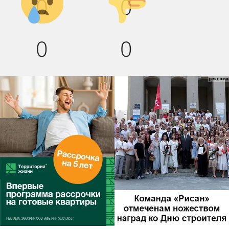
0
0
вниз!
0
0