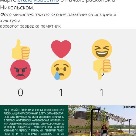
Никольском.
Фото министерства по охране памятников истории и
культуры.
археолог
разведка
памятник
Палец
Лайк!
Дикий
вверх!
смех!
Агрессия!
Грусть
Палец
0
0
0
:(
вниз!
0
1
1