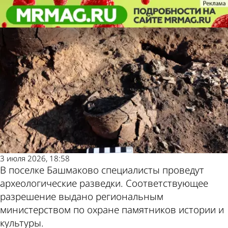
Культура
Культура
Археологи проведут разведки в
Археологи проведут разведки в
Другие новости по
Погода и курсы
поселке Башмаково
поселке Башмаково
теме
валют в Пензе
3 июля 2026, 18:58
В поселке Башмаково специалисты проведут
археологические разведки. Соответствующее
разрешение выдано региональным
министерством по охране памятников истории и
культуры.