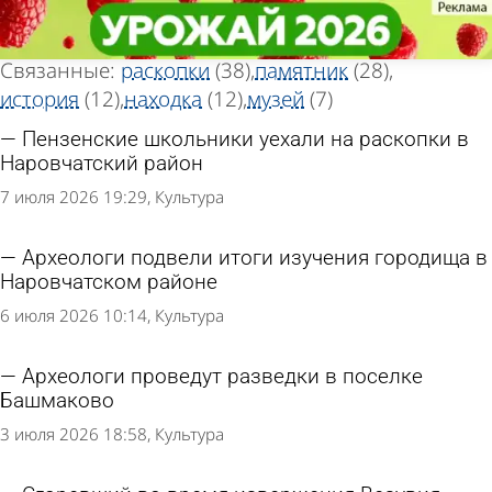
Тег новостей
Тег новостей
«Археолог»
«Археолог»
Всего найдено 87 новостей
Связанные:
раскопки
(38)
памятник
(28)
история
(12)
находка
(12)
музей
(7)
Пензенские школьники уехали на раскопки в
Наровчатский район
7 июля 2026 19:29
Культура
Археологи подвели итоги изучения городища в
Наровчатском районе
6 июля 2026 10:14
Культура
Археологи проведут разведки в поселке
Башмаково
3 июля 2026 18:58
Культура