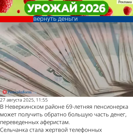
Криминал
Криминал
Обманутой пенсионерке из
Обманутой пенсионерке из
Другие новости по
Погода и курсы
Пензенской области могут
Пензенской области могут
вернуть деньги
вернуть деньги
теме
валют в Пензе
27 августа 2025, 11:55
В Неверкинском районе 69-летняя пенсионерка
может получить обратно большую часть денег,
переведенных аферистам.
Сельчанка стала жертвой телефонных