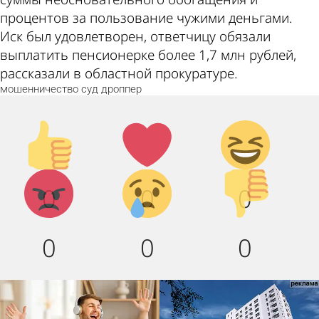
процентов за пользование чужими деньгами.
Иск был удовлетворен, ответчицу обязали
выплатить пенсионерке более 1,7 млн рублей,
рассказали в областной прокуратуре.
мошенничество
суд
дроппер
Палец
Лайк!
Дикий
вверх!
смех!
Агрессия!
Грусть :
Палец
0
0
0
(
вниз!
0
0
0