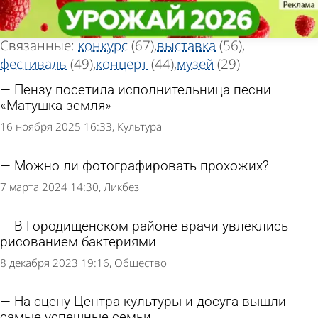
Тег новостей
Тег новостей
«Творчество»
«Творчество»
Всего найдено 352 новости
Связанные:
конкурс
(67)
выставка
(56)
фестиваль
(49)
концерт
(44)
музей
(29)
Пензу посетила исполнительница песни
«Матушка-земля»
16 ноября 2025 16:33
Культура
Можно ли фотографировать прохожих?
7 марта 2024 14:30
Ликбез
В Городищенском районе врачи увлеклись
рисованием бактериями
8 декабря 2023 19:16
Общество
На сцену Центра культуры и досуга вышли
самые успешные семьи