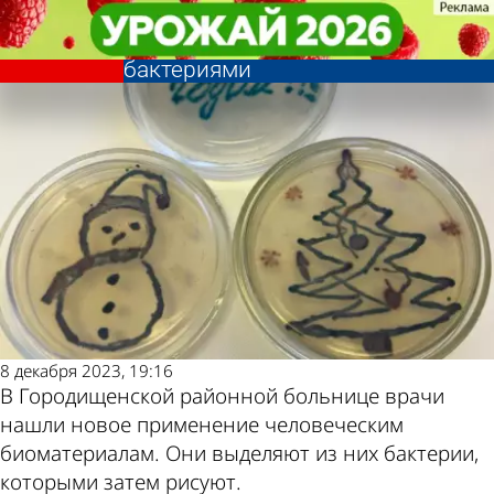
Общество
Общество
В Городищенском районе врачи
В Городищенском районе врачи
Другие новости
Погода и курсы
увлеклись рисованием
увлеклись рисованием
бактериями
бактериями
по теме
валют в Пензе
8 декабря 2023, 19:16
В Городищенской районной больнице врачи
нашли новое применение человеческим
биоматериалам. Они выделяют из них бактерии,
которыми затем рисуют.