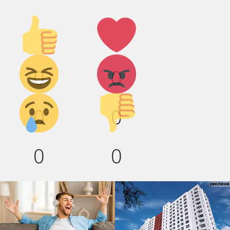
Палец
Лайк!
вверх!
Дикий
Агрессия!
0
0
смех!
Грусть :(
Палец
0
0
вниз!
0
0