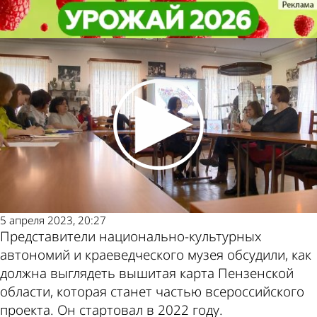
Общество
Общество
В Пензе показали итоговый эскиз
В Пензе показали итоговый эскиз
вышитой карты области
вышитой карты области
Другие
Погода и
новости по
курсы валют
теме
в Пензе
5 апреля 2023, 20:27
Представители национально-культурных
автономий и краеведческого музея обсудили, как
должна выглядеть вышитая карта Пензенской
области, которая станет частью всероссийского
проекта. Он стартовал в 2022 году.