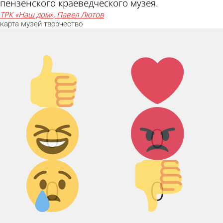
пензенского краеведческого музея.
ТРК «Наш дом», Павел Лютов
карта
музей
творчество
Палец
Лайк!
вверх!
Дикий смех!
Агрессия!
0
0
Грусть :(
Палец
вниз!
0
0