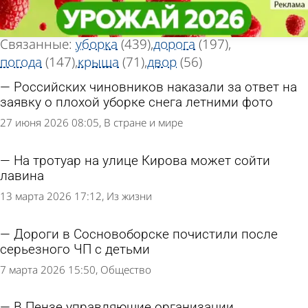
Тег новостей
Тег новостей
«Снег»
«Снег»
Всего найдено 1292 новости
Связанные:
уборка
(439)
дорога
(197)
погода
(147)
крыша
(71)
двор
(56)
Российских чиновников наказали за ответ на
заявку о плохой уборке снега летними фото
27 июня 2026 08:05
В стране и мире
На тротуар на улице Кирова может сойти
лавина
13 марта 2026 17:12
Из жизни
Дороги в Сосновоборске почистили после
серьезного ЧП с детьми
7 марта 2026 15:50
Общество
В Пензе управляющие организации