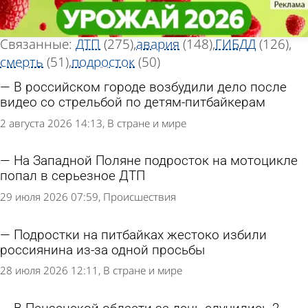
Тег новостей
Тег новостей
«Мотоцикл»
«Мотоцикл»
Всего найдено 696 новостей
Связанные:
ДТП
(275)
авария
(148)
ГИБДД
(126)
смерть
(51)
подросток
(50)
В российском городе возбудили дело после
видео со стрельбой по детям-питбайкерам
2 августа 2026 14:13
В стране и мире
На Западной Поляне подросток на мотоцикле
попал в серьезное ДТП
29 июля 2026 07:59
Происшествия
Подростки на питбайках жестоко избили
россиянина из-за одной просьбы
28 июля 2026 12:11
В стране и мире