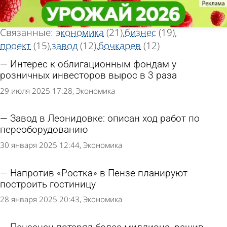
Тег новостей
Тег новостей
«Инвестор»
«Инвестор»
Всего найдено 160 новостей
Связанные:
экономика
(21)
бизнес
(19)
проект
(15)
завод
(12)
бочкарев
(12)
Интерес к облигационным фондам у
розничных инвесторов вырос в 3 раза
29 июля 2025 17:28
Экономика
Завод в Леонидовке: описан ход работ по
переоборудованию
30 января 2025 12:44
Экономика
Напротив «Ростка» в Пензе планируют
построить гостиницу
28 января 2025 20:43
Экономика