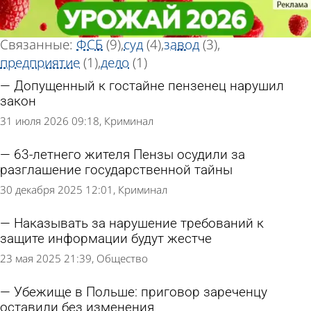
Тег новостей
Тег новостей
«Гостайна»
«Гостайна»
Всего найдено 12 новостей
Связанные:
ФСБ
(9)
суд
(4)
завод
(3)
предприятие
(1)
дело
(1)
Допущенный к гостайне пензенец нарушил
закон
31 июля 2026 09:18
Криминал
63-летнего жителя Пензы осудили за
разглашение государственной тайны
30 декабря 2025 12:01
Криминал
Наказывать за нарушение требований к
защите информации будут жестче
23 мая 2025 21:39
Общество
Убежище в Польше: приговор зареченцу
оставили без изменения