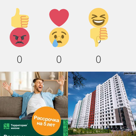
Палец
Лайк!
Дикий
вверх!
смех!
Агрессия!
Грусть
Палец
0
0
0
:(
вниз!
0
0
0