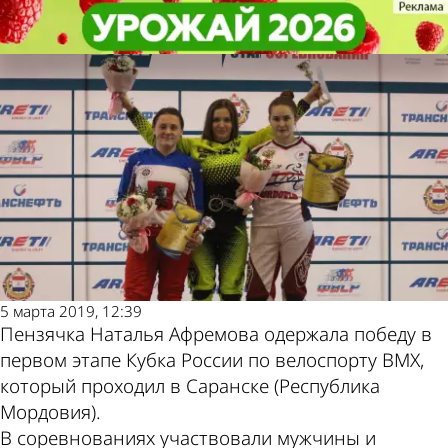
Спорт
Спорт
Пензячка выиграла первый этап
Пензячка выиграла первый этап
Другие новости по
Погода и курсы
Кубка России по велоспорту BMX
Кубка России по велоспорту BMX
теме
валют в Пензе
5 марта 2019, 12:39
Пензячка Наталья Афремова одержала победу в
первом этапе Кубка России по велоспорту BMX,
который проходил в Саранске (Республика
Мордовия).
В соревнованиях участвовали мужчины и