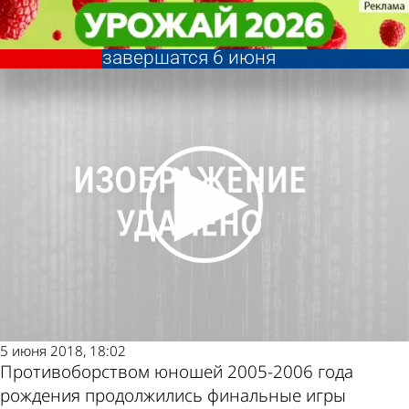
Спорт
Спорт
Региональные футбольные
Региональные футбольные
Другие новости по
Погода и курсы
состязания «Кожаный мяч»
состязания «Кожаный мяч»
завершатся 6 июня
завершатся 6 июня
теме
валют в Пензе
5 июня 2018, 18:02
Противоборством юношей 2005-2006 года
рождения продолжились финальные игры