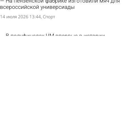
На пензенской фабрике изготовили мяч для
всероссийской универсиады
14 июля 2026 13:44
Спорт
В полуфиналах ЧМ впервые в истории
сыграют четыре лучшие команды рейтинга ФИФА
12 июля 2026 20:02
В стране и мире
Российским регионам дадут деньги на
создание футбольных полей
28 июня 2026 12:39
Общество
В Пензенской области готовятся к финалу
спартакиады учащихся
24 июня 2026 18:53
Спорт