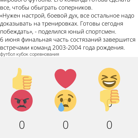
все, чтобы обыграть соперников.
«Нужен настрой, боевой дух, все остальное надо
доказывать на тренировках. Готовы сегодня
побеждать», - поделился юный спортсмен.
6 июня финальная часть состязаний завершится
встречами команд 2003-2004 года рождения.
футбол
кубок
соревнования
Палец
Лайк!
Дикий
вверх!
смех!
Агрессия!
Грусть :
Палец
0
0
0
(
вниз!
0
0
0