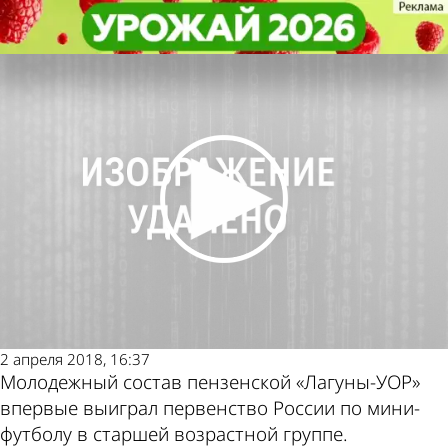
Спорт
Спорт
Молодежный состав «Лагуны-
Молодежный состав «Лагуны-
УОР» выиграл первенство России
УОР» выиграл первенство России
Другие новости
Погода и курсы
по теме
валют в Пензе
2 апреля 2018, 16:37
Молодежный состав пензенской «Лагуны-УОР»
впервые выиграл первенство России по мини-
футболу в старшей возрастной группе.