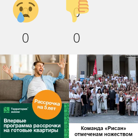
Грусть :(
Палец
0
0
вниз!
0
0