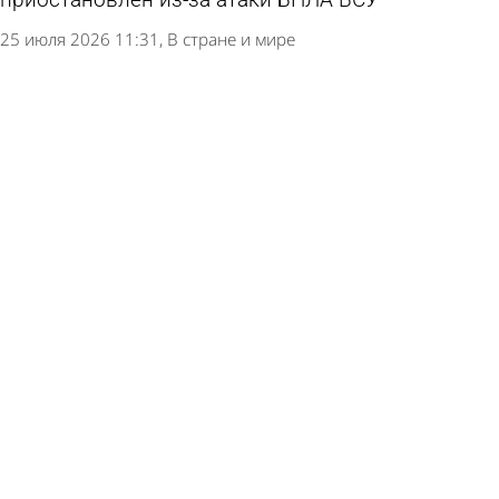
25 июля 2026 11:31
В стране и мире
Назван наиболее вероятный счет в финале
ЧМ-2026
19 июля 2026 19:52
В стране и мире
На пензенской фабрике изготовили мяч для
всероссийской универсиады
14 июля 2026 13:44
Спорт
В полуфиналах ЧМ впервые в истории
сыграют четыре лучшие команды рейтинга ФИФА
12 июля 2026 20:02
В стране и мире