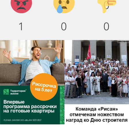
2
0
0
вниз!
1
0
0