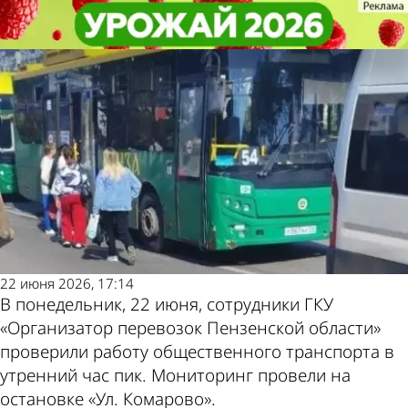
Общество
Общество
В Пензе на 5 автобусных
В Пензе на 5 автобусных
Другие новости по
Погода и курсы
маршрутах нашли нарушения
маршрутах нашли нарушения
теме
валют в Пензе
22 июня 2026, 17:14
В понедельник, 22 июня, сотрудники ГКУ
«Организатор перевозок Пензенской области»
проверили работу общественного транспорта в
утренний час пик. Мониторинг провели на
остановке «Ул. Комарово».