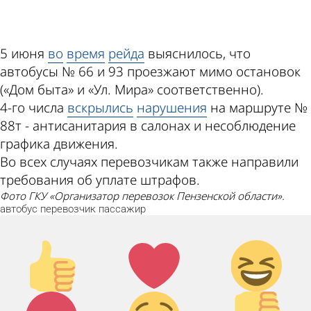
ad
5 июня
во
время
рейда
выяснилось, что
автобусы № 66 и 93 проезжают мимо остановок
(«Дом быта» и «Ул. Мира» соответственно).
4-го числа
вскрылись
нарушения
на маршруте №
88т - антисанитария в салонах и несоблюдение
графика движения.
Во всех случаях перевозчикам также направили
требования об уплате штрафов.
Фото ГКУ «Организатор перевозок Пензенской области».
автобус
перевозчик
пассажир
Палец
Лайк!
Дикий
вверх!
смех!
Агрессия!
Грусть :(
Палец