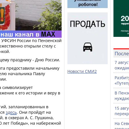
и УФСИН России по Пензенской
ржественно открыли стелу с
чкой.
После
ему празднику - Дню России.
7 авгу
ожидаю
нта предоставили начальнику
Новости СМИ2
елю начальника Павлу
Разбит
нии.
«Путеп
а символизирует
ажение к его истории и веру в
В Пенз
нужда
ий, запланированных в
15 авг
ься
здесь
. Они пройдут на
перекр
, в скверах А. С. Пушкина,
0 лет Победы», на набережной
На Сев
горячу