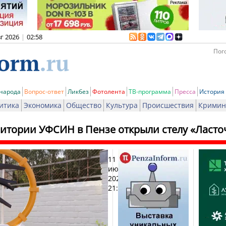
вг 2026
|
02:58
Пого
 народа
Вопрос-ответ
Ликбез
Фотолента
ТВ-программа
Пресса
История
итика
Экономика
Общество
Культура
Происшествия
Кримин
ритории УФСИН в Пензе открыли стелу «Ласто
11
Печат
июня
2026,
21:29