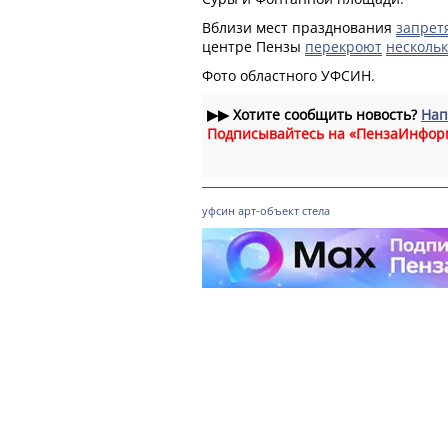
Вблизи мест празднования
запрет
центре Пензы
перекроют
несколь
Фото областного УФСИН.
▶▶
Хотите сообщить новость?
Нап
Подписывайтесь на «ПензаИнфор
уфсин
арт-объект
стела