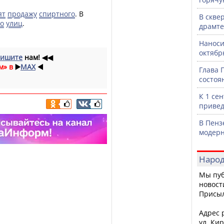
ят
продажу
спиртного
. В
В скве
ко
улиц
.
драмте
Наноси
октяб
ишите
нам!
◀◀
м» в
▶️
MAX
◀️
Глава 
состоя
К 1 се
привед
В Пенз
модерн
Народ
Мы пуб
новост
Присы
Адрес р
ул. Кир