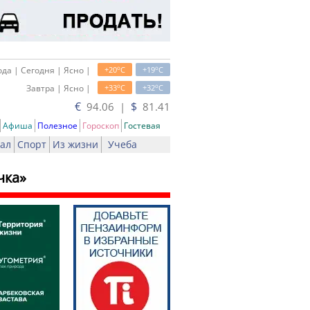
o
o
да | Сегодня | Ясно |
+20
C
+19
C
o
o
Завтра | Ясно |
+33
C
+32
C
€
$
94.06 |
81.41
Афиша
Полезное
Гороскоп
Гостевая
ал
Спорт
Из жизни
Учеба
чка»
ь