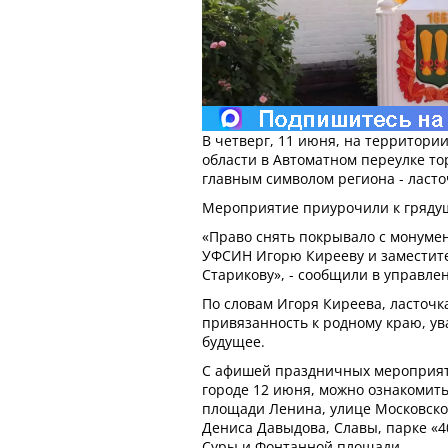
В четверг, 11 июня, на территори
области в Автоматном переулке то
главным символом региона - ласто
Мероприятие приурочили к грядущ
«Право снять покрывало с монуме
УФСИН Игорю Кирееву и заместит
Старикову», - сообщили в управле
По словам Игоря Киреева, ласточк
привязанность к родному краю, ув
будущее.
С афишей праздничных мероприят
городе 12 июня, можно ознакомит
площади Ленина, улице Московской
Дениса Давыдова, Славы, парке «4
Суры и Фонтанной площади.