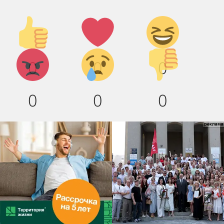
Палец
Лайк!
Дикий
вверх!
смех!
Агрессия!
Грусть
Палец
0
0
0
:(
вниз!
0
0
0