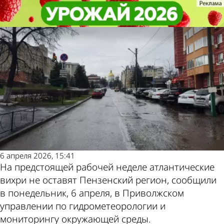
Общество
Общество
Прогноз на неделю: пензенцев
Прогноз на неделю: пензенцев
Другие новости по
Погода и курсы
ждут дождливые дни
ждут дождливые дни
теме
валют в Пензе
6 апреля 2026, 15:41
На предстоящей рабочей неделе атлантические
вихри не оставят Пензенский регион, сообщили
в понедельник, 6 апреля, в Приволжском
управлении по гидрометеорологии и
мониторингу окружающей среды.