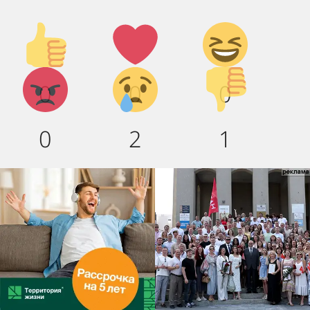
Палец
Лайк!
Дикий
вверх!
смех!
Агрессия!
Грусть
Палец
0
0
0
:(
вниз!
0
2
1