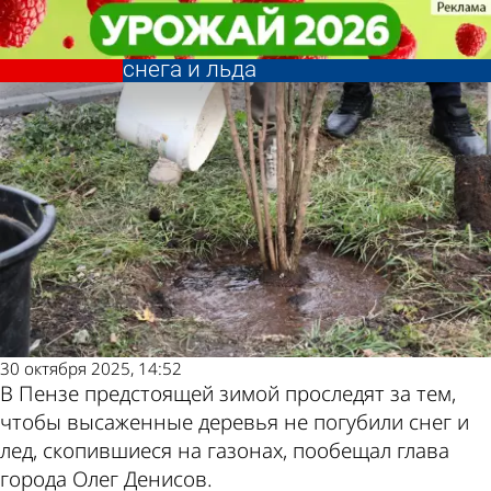
Общество
Общество
В Пензе пообещали не дать
В Пензе пообещали не дать
Другие новости по
Погода и курсы
погибнуть саженцам от навалов
погибнуть саженцам от навалов
снега и льда
снега и льда
теме
валют в Пензе
30 октября 2025, 14:52
В Пензе предстоящей зимой проследят за тем,
чтобы высаженные деревья не погубили снег и
лед, скопившиеся на газонах, пообещал глава
города Олег Денисов.