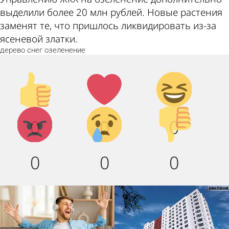
выделили более 20 млн рублей. Новые растения
заменят те, что пришлось ликвидировать из-за
ясеневой златки.
дерево
снег
озеленение
Палец
Лайк!
Дикий
вверх!
смех!
Агрессия!
Грусть :
Палец
0
0
0
(
вниз!
0
0
0