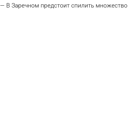
В Заречном предстоит спилить множество
зараженных ясеней
20 июля 2026 18:44
Общество
Названы основные причины гибели лесов в
Пензенской области
15 июля 2026 12:18
Общество
Губернатор поручил придать импульс
развитию школьных лесничеств
14 июля 2026 18:29
Общество
На ул. Красной в Пензе высадили 480 растений
разных видов
8 июля 2026 18:31
Общество