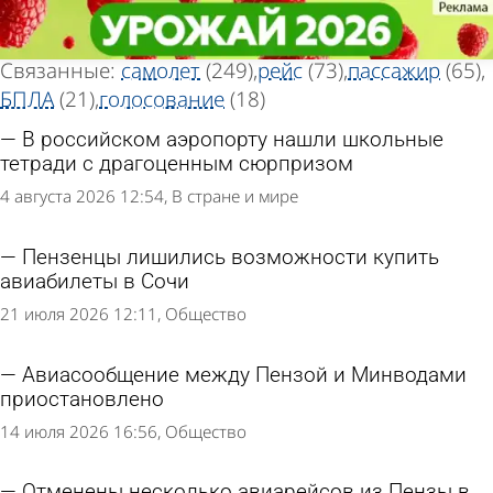
Тег новостей
Тег новостей
«Аэропорт»
«Аэропорт»
Всего найдено 440 новостей
Связанные:
самолет
(249)
рейс
(73)
пассажир
(65)
БПЛА
(21)
голосование
(18)
В российском аэропорту нашли школьные
тетради с драгоценным сюрпризом
4 августа 2026 12:54
В стране и мире
Пензенцы лишились возможности купить
авиабилеты в Сочи
21 июля 2026 12:11
Общество
Авиасообщение между Пензой и Минводами
приостановлено
14 июля 2026 16:56
Общество
Отменены несколько авиарейсов из Пензы в