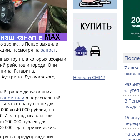
го звонка, в Пензе выявили
кции, несмотря на
запрет
.
После
ных групп, в которых входили
ий районов и города. Они
7 авгу
енина, Гагарина,
ожидаю
 Аустрина, Луначарского,
Новости СМИ2
Разбит
«Путеп
ей, ранее допускавших
напомнили
о персональной
В Пенз
фы за это нарушение для
нужда
000 до 40 000 рублей, на
0. А за продажу алкоголя
15 авг
о 200 000 рублей для
перекр
00 000 - для юридических.
На Сев
отря на предупреждения,
горячу