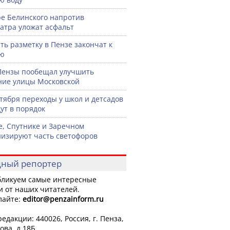
ре Белинского напротив
атра уложат асфальт
ть разметку в Пензе закончат к
рю
Пензы пообещал улучшить
ние улицы Московской
нтября переходы у школ и детсадов
ут в порядок
е, Спутнике и Заречном
изируют часть светофоров
ный репортер
ликуем самые интересные
и от наших читателей.
лайте:
editor
@penzainform.ru
едакции: 440026, Россия, г. Пенза,
ова, д.18Б.