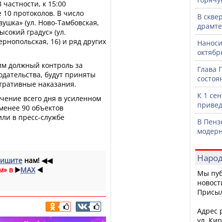
 частности, к 15:00
 10 протоколов. В число
В скве
ушка» (ул. Ново-Тамбовская,
драмте
Высокий градус» (ул.
Тернопольская, 16) и ряд других
Наноси
октяб
им должный контроль за
Глава 
дательства, будут приняты
состоя
тративные наказания.
К 1 се
чение всего дня в усиленном
привед
менее 90 объектов
или в пресс-службе
В Пенз
модерн
Народ
ишите
нам!
◀◀
м» в
▶️
MAX
◀️
Мы пуб
новост
Присы
Адрес р
ул. Кир