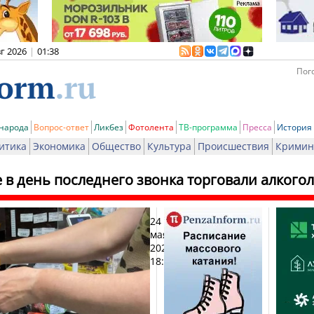
вг 2026
|
01:38
Пого
 народа
Вопрос-ответ
Ликбез
Фотолента
ТВ-программа
Пресса
История
итика
Экономика
Общество
Культура
Происшествия
Кримин
 в день последнего звонка торговали алкого
24
Печат
мая
2025,
18:33