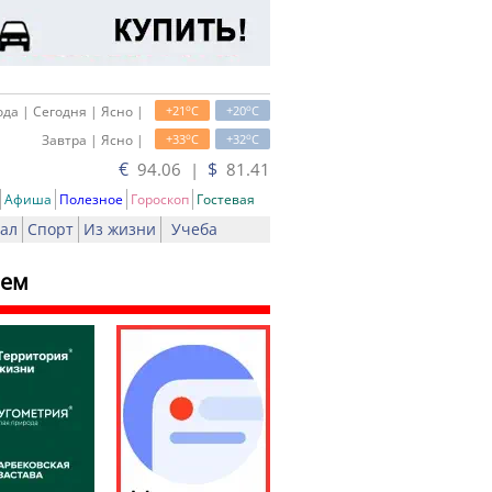
o
o
да | Сегодня | Ясно |
+21
C
+20
C
o
o
Завтра | Ясно |
+33
C
+32
C
€
$
94.06 |
81.41
Афиша
Полезное
Гороскоп
Гостевая
ал
Спорт
Из жизни
Учеба
лем
ь