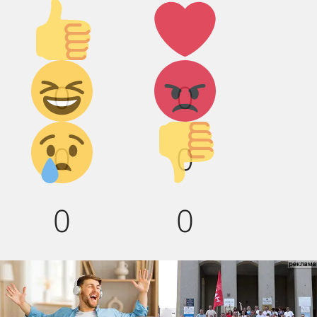
Палец
Лайк!
вверх!
Дикий
Агрессия!
0
0
смех!
Грусть :(
Палец
0
0
вниз!
0
0