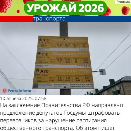
Общество
Общество
Перевозчиков хотят штрафовать
Перевозчиков хотят штрафовать
за опоздание общественного
за опоздание общественного
Другие новости
Погода и курсы
транспорта
транспорта
по теме
валют в Пензе
10 апреля 2025, 07:58
На заключение Правительства РФ направлено
предложение депутатов Госдумы штрафовать
перевозчиков за нарушение расписания
общественного транспорта. Об этом пишет