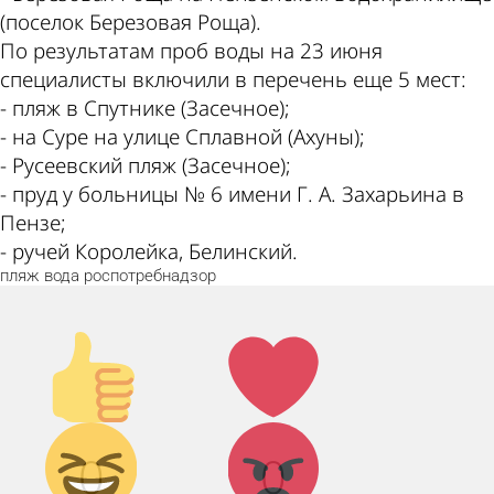
(поселок Березовая Роща).
По результатам проб воды на 23 июня
специалисты включили в перечень еще 5 мест:
- пляж в Спутнике (Засечное);
- на Суре на улице Сплавной (Ахуны);
- Русеевский пляж (Засечное);
- пруд у больницы № 6 имени Г. А. Захарьина в
Пензе;
- ручей Королейка, Белинский.
пляж
вода
роспотребнадзор
Палец
Лайк!
вверх!
Дикий
Агрессия!
0
0
смех!