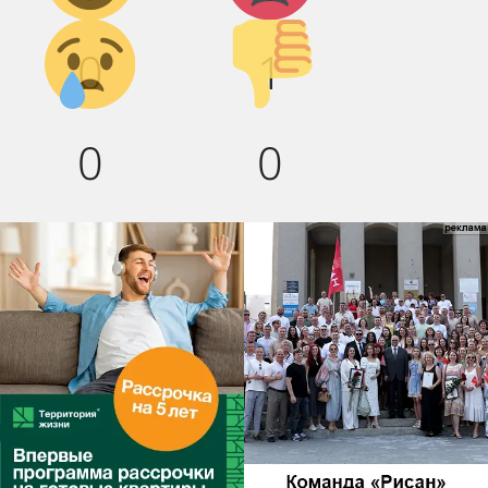
Грусть :(
Палец
0
1
вниз!
0
0