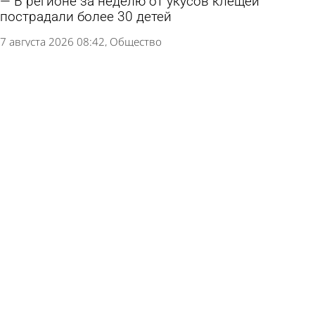
В регионе за неделю от укусов клещей
пострадали более 30 детей
7 августа 2026 08:42
Общество
3 зоны в Пензе исчезли из списка мест,
запрещенных для купания
5 августа 2026 17:01
Общество
Какого цвета вода в море и океане?
4 августа 2026 19:30
Ликбез
В регионе за неделю клещи атаковали больше
100 человек
30 июля 2026 21:37
Общество