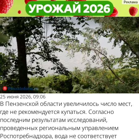
Общество
Общество
В Пензенской области нельзя
В Пензенской области нельзя
купаться в более чем 20 местах
купаться в более чем 20 местах
Другие новости
Погода и курсы
по теме
валют в Пензе
25 июня 2026, 09:06
В Пензенской области увеличилось число мест,
где не рекомендуется купаться. Согласно
последним результатам исследований,
проведенных региональным управлением
Роспотребнадзора, вода не соответствует