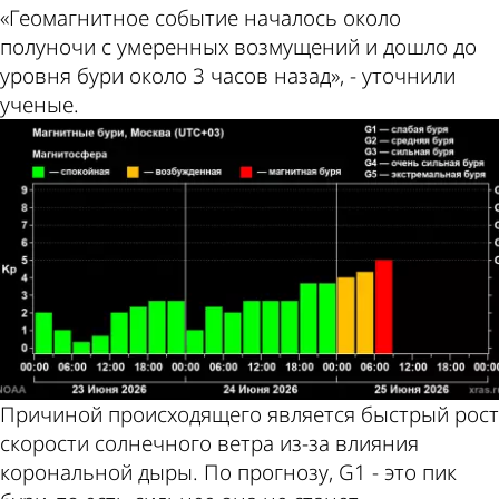
«Геомагнитное событие началось около
полуночи с умеренных возмущений и дошло до
уровня бури около 3 часов назад», - уточнили
ученые.
Причиной происходящего является быстрый рост
скорости солнечного ветра из-за влияния
корональной дыры. По прогнозу, G1 - это пик