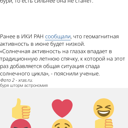
бури, то есть сильнее она не станет.
ad
Ранее в ИКИ РАН
сообщали
, что геомагнитная
активность в июне будет низкой.
«Солнечная активность на глазах впадает в
традиционную летнюю спячку, к которой на этот
раз добавляется общая ситуация спада
солнечного цикла», - пояснили ученые.
Фото 2 - xras.ru.
буря
шторм
астрономия
Палец
Лайк!
Дикий
вверх!
смех!
Агрессия!
Грусть :
Палец