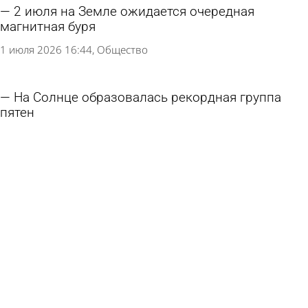
2 июля на Земле ожидается очередная
магнитная буря
1 июля 2026 16:44
Общество
На Солнце образовалась рекордная группа
пятен
28 июня 2026 17:24
В стране и мире
На Солнце произошла мощная вспышка
21 июня 2026 12:51
В стране и мире
Магнитосфере Земли прогнозируют долгий
спокойный период
16 июня 2026 18:11
Общество