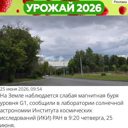
Общество
Общество
На Земле происходит слабая
На Земле происходит слабая
Другие новости по
Погода и курсы
магнитная буря
магнитная буря
теме
валют в Пензе
25 июня 2026, 09:54
На Земле наблюдается слабая магнитная буря
уровня G1, сообщили в лаборатории солнечной
астрономии Института космических
исследований (ИКИ) РАН в 9:20 четверга, 25
июня.