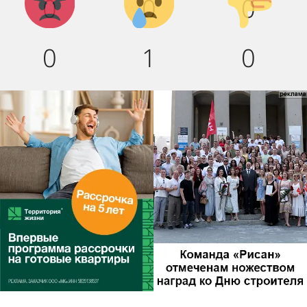
0
0
0
(
вниз!
0
1
0