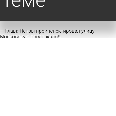
теме
Глава Пензы проинспектировал улицу
Московскую после жалоб
сегодня 17:25
Общество
Суд признал сделки по скверу Дзержинского
недействительными
сегодня 14:43
Общество
Центр Кузнецка хотят сделать