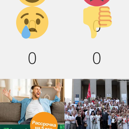
Грусть :(
Палец вниз!
0
0
0
0