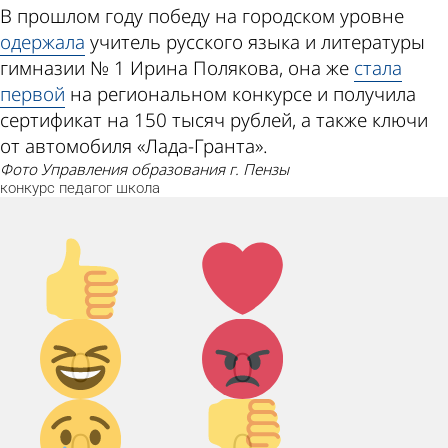
В прошлом году победу на городском уровне
одержала
учитель русского языка и литературы
гимназии № 1 Ирина Полякова, она же
стала
первой
на региональном конкурсе и получила
сертификат на 150 тысяч рублей, а также ключи
от автомобиля «Лада-Гранта».
фото Управления образования г. Пензы
конкурс
педагог
школа
Палец
Лайк!
вверх!
Дикий
Агрессия!
0
0
смех!
Грусть :(
Палец
0
0
вниз!