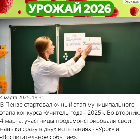
Общество
Общество
В Пензе педагоги готовятся к
В Пензе педагоги готовятся к
финалу конкурса «Учитель года»
финалу конкурса «Учитель года»
Другие новости
Погода и курсы
по теме
валют в Пензе
4 марта 2025, 18:31
В Пензе стартовал очный этап муниципального
этапа конкурса «Учитель года - 2025». Во вторник,
4 марта, участницы продемонстрировали свои
навыки сразу в двух испытаниях - «Урок» и
«Воспитательное событие».