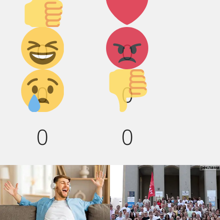
вверх!
Дикий
Агрессия!
0
0
смех!
Грусть :(
Палец
0
0
вниз!
0
0