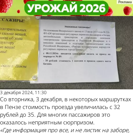
Общество
Общество
Пензенцы запутались в ценах на
Пензенцы запутались в ценах на
проезд в маршрутках
проезд в маршрутках
Другие новости
Погода и курсы
по теме
валют в Пензе
3 декабря 2024, 11:30
Со вторника, 3 декабря, в некоторых маршрутках
в Пензе стоимость проезда увеличилась с 32
рублей до 35. Для многих пассажиров это
оказалось неприятным сюрпризом.
«Где информация про все, и не листик на заборе,