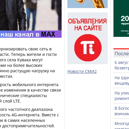
рнизировать свою сеть в
После
сти. Теперь жители и гости
ого села Кувака могут
6 авгу
ми на более высоких
безвет
оянно растущую нагрузку на
Новости СМИ2
местах.
На Шуи
вещев
орость мобильного интернета
ые изменения в качестве связи
На ули
ехнические специалисты
ремонт
 слой LTE.
В Бого
ого частотного диапазона
воинам
рость 4G-интернета. Вместе с
ак в самих населенных
Многод
их достопримечательностей.
компле