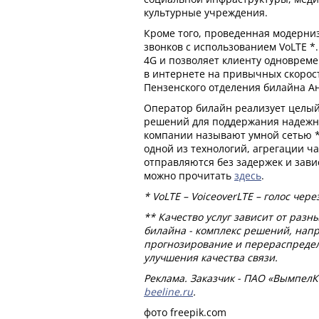
культурные учреждения.
Кроме того, проведенная модерни
звонков с использованием VoLTE *.
4G и позволяет клиенту одновреме
в интернете на привычных скорост
Пензенского отделения билайна А
Оператор билайн реализует целы
решений для поддержания надежно
компании называют умной сетью *
одной из технологий, агрегации ч
отправляются без задержек и зави
можно прочитать
здесь
.
* VoLTE – VoiceoverLTE – голос через
** Качество услуг зависит от разн
билайна - комплекс решений, нап
прогнозирование и перераспределе
улучшения качества связи.
Реклама. Заказчик - ПАО «ВымпелК
beeline.ru
.
фото freepik.com