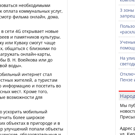
ьзоваться необходимыми
3 зоны
к оплата коммунальных услуг,
запрещ
смотр фильма онлайн, дома,
Пользо
 в сети 4G открывает новые
«раскл
зеев и памятников культуры.
Ученые
ку или Куваку смогут чаще
помощ
х, общаться с близкими по
загружать онлайн-карты,
На ули
бы В. Н. Воейкова или до
светод
вой воды».
Отключ
обильный интернет стал
Пензе 
стных жителей, а туристам
ю информацию и посетить во
ных мест. Кроме того,
Народ
ые возможности для
Мы пуб
новост
но ускорить мобильный
Присы
печить более широкое
их объектах в пригороде и в
Адрес р
етр улучшений попали объекты
ул. Кир
цинские, образовательные и