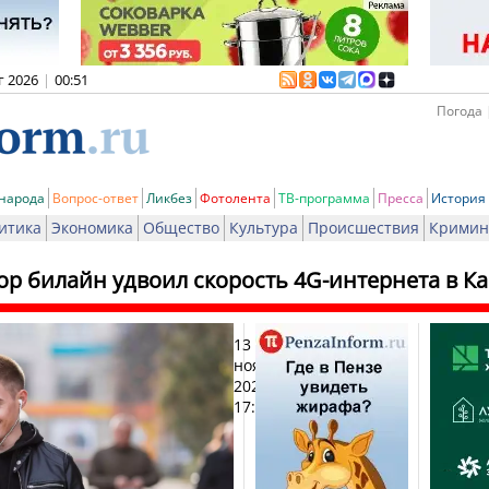
г 2026
|
00:51
Погода 
 народа
Вопрос-ответ
Ликбез
Фотолента
ТВ-программа
Пресса
История
итика
Экономика
Общество
Культура
Происшествия
Кримин
р билайн удвоил скорость 4G-интернета в Ка
13
Печа
ноября
2024,
17:01