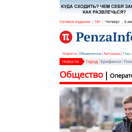
Сетевое издание
|
18+
|
Четверг
|
6 ав
Новости
Объявления
Автохамы
Глас
Новости
Город
Брифинги
Пол
Общество
Операто