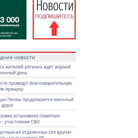
дние новости
ста жителей региона ждет жаркий
ренный день
сте проведут благотворительную
ую ярмарку
цах Пензы продолжается ямочный
 дорог
словке установили памятник
 - участникам СВО
етным из отдаленных сел вручат
кты спутникового ТВ