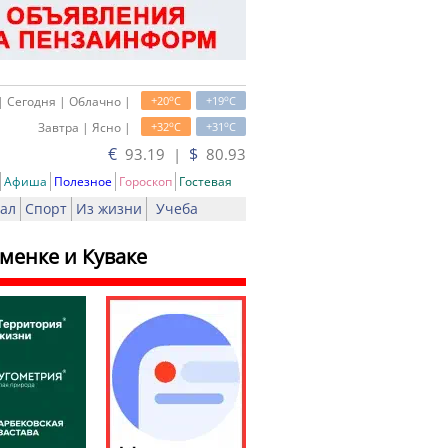
o
o
| Сегодня | Облачно |
+20
C
+19
C
o
o
Завтра | Ясно |
+32
C
+31
C
€
$
93.19 |
80.93
Афиша
Полезное
Гороскоп
Гостевая
ал
Спорт
Из жизни
Учеба
менке и Куваке
ть