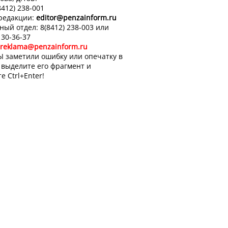
8412) 238-001
 редакции:
editor
@penzainform.ru
ный отдел: 8(8412) 238-003 или
 30-36-37
reklama@penzainform.ru
Ы заметили ошибку или опечатку в
, выделите его фрагмент и
е Ctrl+Enter!