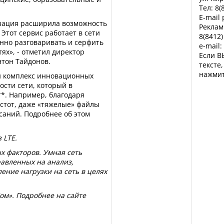
Тел: 8(
E-mail
зация расширила возможность
Реклам
 Этот сервис работает в сети
8(8412)
нно разговаривать и серфить
e-mail:
ях», - отметил директор
Если В
нтон Тайдонов.
тексте
нажмит
й комплекс инновационных
сти сети, который в
*. Например, благодаря
астот, даже «тяжелые» файлы
саний. Подробнее об этом
 LTE.
ых факторов. Умная сеть
равленных на анализ,
ние нагрузки на сеть в целях
ом». Подробнее на сайте