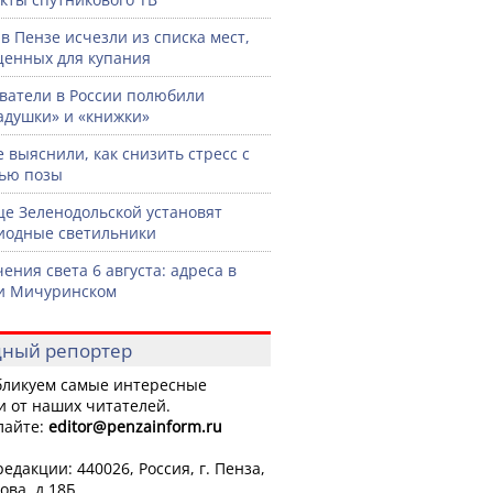
 в Пензе исчезли из списка мест,
енных для купания
ватели в России полюбили
адушки» и «книжки»
 выяснили, как снизить стресс с
ью позы
це Зеленодольской установят
иодные светильники
ения света 6 августа: адреса в
и Мичуринском
ный репортер
ликуем самые интересные
и от наших читателей.
лайте:
editor
@penzainform.ru
едакции: 440026, Россия, г. Пенза,
ова, д.18Б.