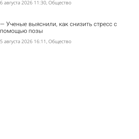
6 августа 2026 11:30
Общество
Ученые выяснили, как снизить стресс с
помощью позы
5 августа 2026 16:11
Общество
Олег Мельниченко передал Заречному 4 новых
автобуса
4 августа 2026 16:22
Общество
Врач оценила вероятность появления
смертельно опасного вируса из США в России
3 августа 2026 16:24
В стране и мире