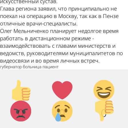
искусственный сустав.
Глава региона заявил, что принципиально не
поехал на операцию в Москву, так как в Пензе
отличные врачи-специалисты.
Олег Мельниченко планирует недолгое время
работать в дистанционном режиме -
взаимодействовать с главами министерств и
ведомств, руководителями муниципалитетов по
видеосвязи и во время личных встреч.
губернатор
больница
пациент
Палец
Лайк!
Дикий
вверх!
смех!
Агрессия!
Грусть :
Палец
0
0
0
(
вниз!