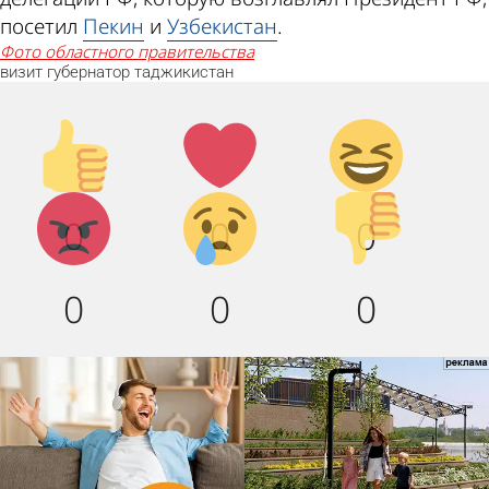
посетил
Пекин
и
Узбекистан
.
фото областного правительства
визит
губернатор
таджикистан
Палец
Лайк!
Дикий
вверх!
смех!
Агрессия!
Грусть
Палец
0
0
0
:(
вниз!
0
0
0