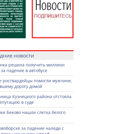
дние новости
нка решила получить миллион
 за падение в автобусе
е росгвардейцы помогли мужчине,
вшему дорогу домой
ница Кузнецкого района отстояла
епутацию в суде
лке Беково нашли слетка белого
овоборске за падение наледи с
дома назначили штраф