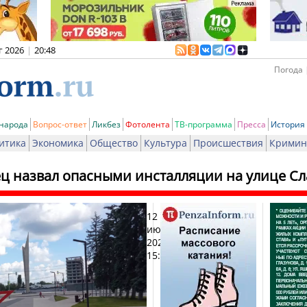
г 2026
|
20:48
Погода 
 народа
Вопрос-ответ
Ликбез
Фотолента
ТВ-программа
Пресса
История
итика
Экономика
Общество
Культура
Происшествия
Кримин
ц назвал опасными инсталляции на улице С
12
Печат
июня
2026,
15:43