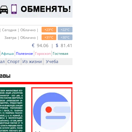
o
o
| Сегодня | Облачно |
+23
C
+22
C
o
o
Завтра | Облачно |
+31
C
+30
C
€
$
94.06 |
81.41
Афиша
Полезное
Гороскоп
Гостевая
ал
Спорт
Из жизни
Учеба
лавы
ь