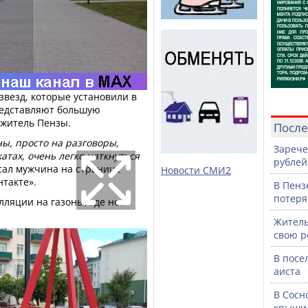
везд, которые установили в
редставляют большую
 житель Пензы.
После
ны, просто на разговоры,
Зарече
атах, очень легко наткнуться
рублей
исал мужчина на странице
Новости СМИ2
такте».
В Пенз
потеря
ляции на газоны, где нет
Житель
свою р
В посе
аиста
В Сосн
крыши 