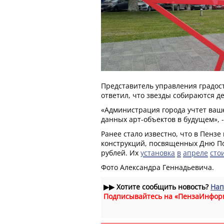
Представитель управления градос
ответил, что звезды собираются д
«Администрация города учтет ваш
данных арт-объектов в будущем», 
Ранее стало известно, что в Пенз
конструкций, посвященных Дню П
рублей. Их
установка
в
апреле
сто
Фото Александра Геннадьевича.
▶▶
Хотите сообщить новость?
Нап
Подписывайтесь на «ПензаИнфор