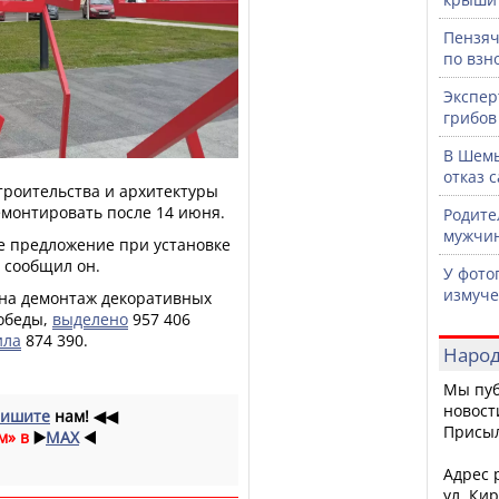
Пензяч
по взн
Экспер
грибов
В Шемы
отказ 
троительства и архитектуры
емонтировать после 14 июня.
Родите
мужчин
е предложение при установке
- сообщил он.
У фото
измуче
е на демонтаж декоративных
обеды,
выделено
957 406
ила
874 390.
Народ
Мы пуб
новост
ишите
нам!
◀◀
Присы
м» в
▶️
MAX
◀️
Адрес р
ул. Кир