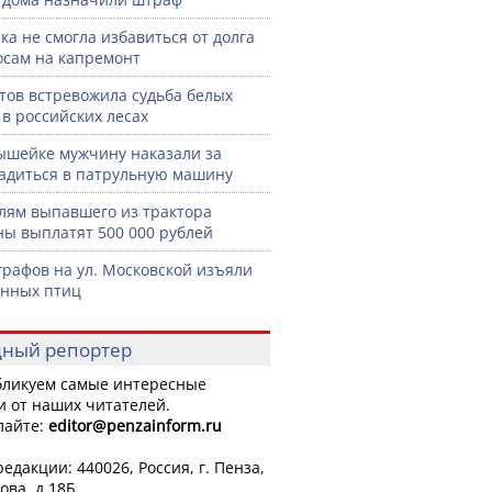
ка не смогла избавиться от долга
осам на капремонт
тов встревожила судьба белых
 в российских лесах
шейке мужчину наказали за
садиться в патрульную машину
лям выпавшего из трактора
ы выплатят 500 000 рублей
графов на ул. Московской изъяли
нных птиц
ный репортер
ликуем самые интересные
и от наших читателей.
лайте:
editor
@penzainform.ru
едакции: 440026, Россия, г. Пенза,
ова, д.18Б.