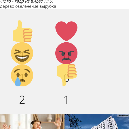
Фото - кадр из видео ПГУ.
дерево
озеленение
вырубка
Палец
Лайк!
вверх!
Дикий
Агрессия!
1
0
смех!
Грусть :(
Палец
1
0
вниз!
2
1