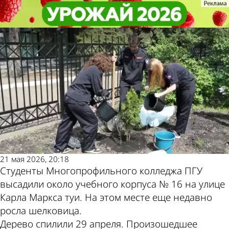
Из жизни
Из жизни
В Пензе на месте спиленной
В Пензе на месте спиленной
Другие новости
Погода и курсы
шелковицы посадили туи
шелковицы посадили туи
по теме
валют в Пензе
21 мая 2026, 20:18
Студенты Многопрофильного колледжа ПГУ
высадили около учебного корпуса № 16 на улице
Карла Маркса туи. На этом месте еще недавно
росла шелковица.
Дерево спилили 29 апреля. Произошедшее