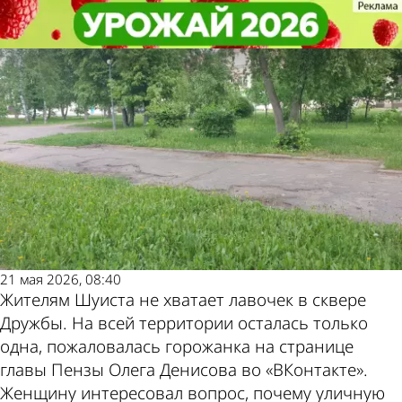
Из жизни
Из жизни
В сквере Дружбы осталась
В сквере Дружбы осталась
Другие новости по
Погода и курсы
только одна лавочка
только одна лавочка
теме
валют в Пензе
21 мая 2026, 08:40
Жителям Шуиста не хватает лавочек в сквере
Дружбы. На всей территории осталась только
одна, пожаловалась горожанка на странице
главы Пензы Олега Денисова во «ВКонтакте».
Женщину интересовал вопрос, почему уличную