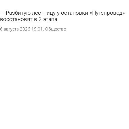
Разбитую лестницу у остановки «Путепровод»
восстановят в 2 этапа
6 августа 2026 19:01
Общество
В сквере Белинского напротив драмтеатра
уложат асфальт
6 августа 2026 16:35
Общество
Глава Пензы пообещал улучшить состояние
улицы Московской
6 августа 2026 15:47
Общество
В Пензе почистят и покрасят памятник
«Паровоз Су 213-89»