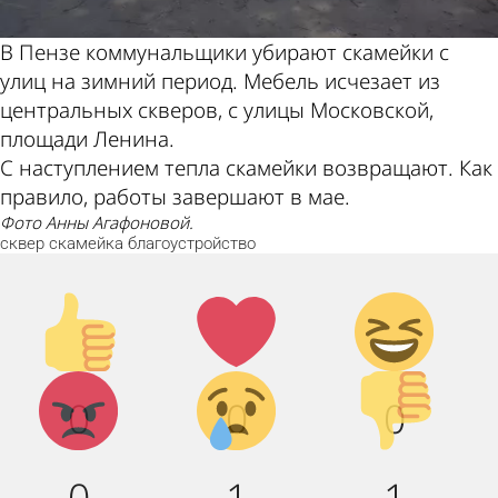
В Пензе коммунальщики убирают скамейки с
улиц на зимний период. Мебель исчезает из
центральных скверов, с улицы Московской,
площади Ленина.
С наступлением тепла скамейки возвращают. Как
правило, работы завершают в мае.
Фото Анны Агафоновой.
сквер
скамейка
благоустройство
Палец
Лайк!
Дикий
вверх!
смех!
Агрессия!
Грусть :
Палец
0
0
0
(
вниз!
0
1
1