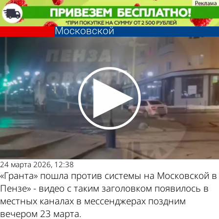
Из жизни
«Народ бунтует»: в Сети
обсуждают выходку водителя на
Московской
Из жизни
«Народ бунтует»: в Сети
обсуждают выходку водителя на
Другие
Погода и
Московской
новости по
курсы валют
теме
в Пензе
24 марта 2026, 12:38
«Гранта» пошла против системы на Московской в
Пензе» - видео с таким заголовком появилось в
местных каналах в мессенджерах поздним
вечером 23 марта.