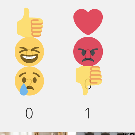
Палец
Лайк!
вверх!
Дикий
Агрессия!
0
0
смех!
Грусть :(
Палец
2
0
вниз!
0
1