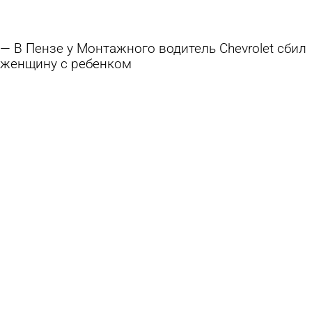
В Пензе у Монтажного водитель Chevrolet сбил
женщину с ребенком
8 августа 2026 11:31
Происшествия
Попавшая в ДТП автолюбительница заплатит
за снесенное ограждение
7 августа 2026 17:58
Из жизни
15 августа в Пензе на весь день перекроют
участок ул. Карла Маркса
6 августа 2026 17:58
Общество