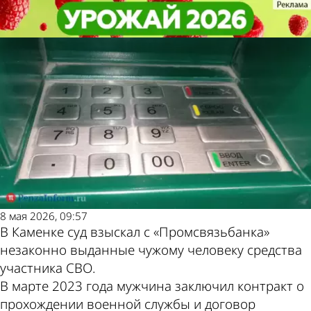
Из жизни
Из жизни
Участнику СВО вернут деньги,
Участнику СВО вернут деньги,
снятые со счета без его ведома
снятые со счета без его ведома
Другие новости
Погода и курсы
по теме
валют в Пензе
8 мая 2026, 09:57
В Каменке суд взыскал с «Промсвязьбанка»
незаконно выданные чужому человеку средства
участника СВО.
В марте 2023 года мужчина заключил контракт о
прохождении военной службы и договор