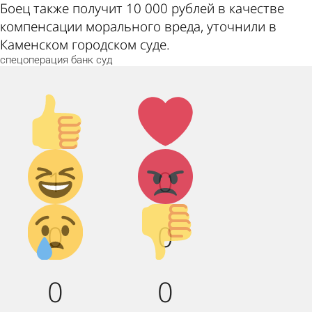
Боец также получит 10 000 рублей в качестве
компенсации морального вреда, уточнили в
Каменском городском суде.
спецоперация
банк
суд
Палец
Лайк!
вверх!
Дикий
Агрессия!
1
0
смех!
Грусть :(
Палец
0
0
вниз!
0
0