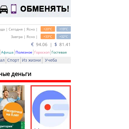
o
o
да | Сегодня | Ясно |
+20
C
+19
C
o
o
Завтра | Ясно |
+33
C
+32
C
€
$
94.06 |
81.41
Афиша
Полезное
Гороскоп
Гостевая
ал
Спорт
Из жизни
Учеба
ные деньги