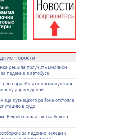
дние новости
нка решила получить миллион
 за падение в автобусе
е росгвардейцы помогли мужчине,
вшему дорогу домой
ница Кузнецкого района отстояла
епутацию в суде
лке Беково нашли слетка белого
овоборске за падение наледи с
дома назначили штраф