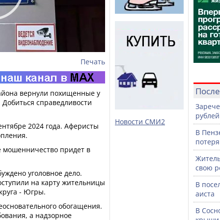
Печать
После
айона вернули похищенные у
. Добиться справедливости
Зарече
рублей
Новости СМИ2
ентябре 2024 года. Аферисты
В Пенз
опления.
потеря
е мошенничество придет в
Житель
свою р
буждено уголовное дело.
оступили на карту жительницы
В посе
круга - Югры.
аиста
неосновательного обогащения.
В Сосн
ования, а надзорное
крыши 