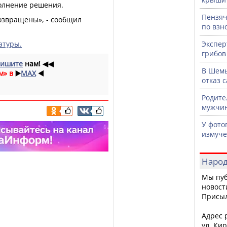
полнение решения.
Пензяч
озвращены», - сообщил
по взн
атуры.
Экспер
грибов
ишите
нам!
◀◀
В Шемы
м» в
▶️
MAX
◀️
отказ 
Родите
мужчин
У фото
измуче
Народ
Мы пуб
новост
Присы
Адрес р
ул. Кир