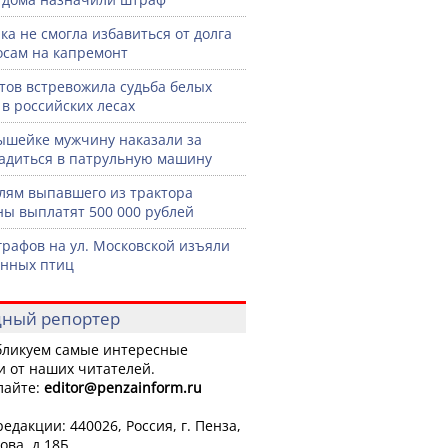
ка не смогла избавиться от долга
осам на капремонт
тов встревожила судьба белых
 в российских лесах
шейке мужчину наказали за
садиться в патрульную машину
лям выпавшего из трактора
ы выплатят 500 000 рублей
графов на ул. Московской изъяли
нных птиц
ный репортер
ликуем самые интересные
и от наших читателей.
лайте:
editor
@penzainform.ru
едакции: 440026, Россия, г. Пенза,
ова, д.18Б.