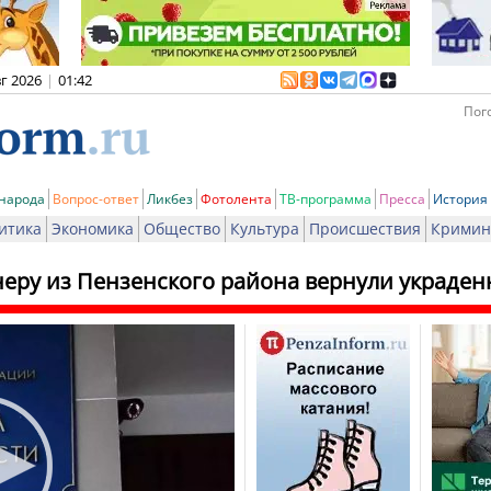
вг 2026
|
01:42
Пого
 народа
Вопрос-ответ
Ликбез
Фотолента
ТВ-программа
Пресса
История
итика
Экономика
Общество
Культура
Происшествия
Кримин
еру из Пензенского района вернули украден