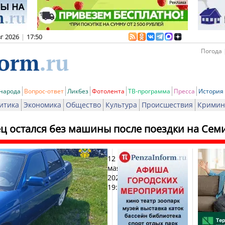
вг 2026
|
17:50
Погода 
 народа
Вопрос-ответ
Ликбез
Фотолента
ТВ-программа
Пресса
История
итика
Экономика
Общество
Культура
Происшествия
Кримин
ц остался без машины после поездки на Се
12
Печат
мая
2026,
19:05