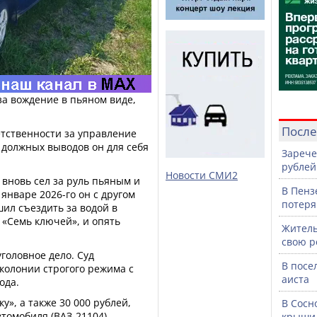
за вождение в пьяном виде,
После
етственности за управление
 должных выводов он для себя
Зарече
рублей
Новости СМИ2
 вновь сел за руль пьяным и
В Пенз
январе 2026-го он с другом
потеря
ил съездить за водой в
«Семь ключей», и опять
Житель
свою р
головное дело. Суд
В посе
 колонии строгого режима с
аиста
ода.
», а также 30 000 рублей,
В Сосн
томобиля (ВАЗ-21104),
крыши 