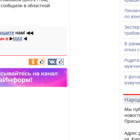
, сообщили в областной
Пензяч
по взн
Экспер
ишите
нам!
◀◀
грибов
м» в
▶️
MAX
◀️
В Шемы
отказ 
Родите
мужчин
У фото
измуче
Народ
Мы пуб
новост
Присы
Адрес р
ул. Кир