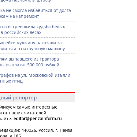
ка не смогла избавиться от долга
осам на капремонт
тов встревожила судьба белых
 в российских лесах
шейке мужчину наказали за
садиться в патрульную машину
лям выпавшего из трактора
ы выплатят 500 000 рублей
графов на ул. Московской изъяли
нных птиц
ный репортер
ликуем самые интересные
и от наших читателей.
лайте:
editor
@penzainform.ru
едакции: 440026, Россия, г. Пенза,
ова, д.18Б.