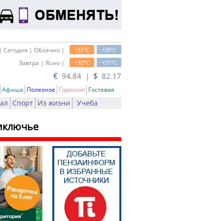
o
o
| Сегодня | Облачно |
+31
C
+30
C
o
o
Завтра | Ясно |
+32
C
+31
C
€
$
94.84 |
82.17
Афиша
Полезное
Гороскоп
Гостевая
ал
Спорт
Из жизни
Учеба
миключье
ь