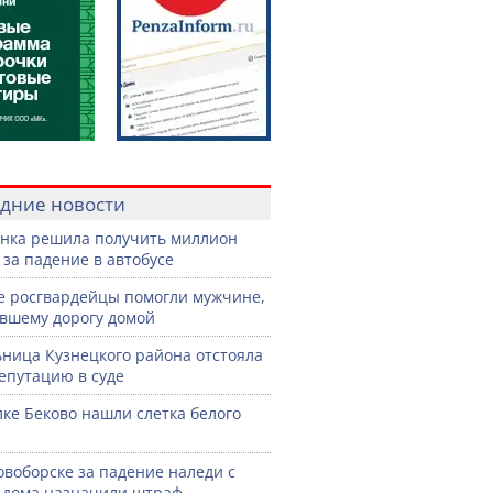
дние новости
нка решила получить миллион
 за падение в автобусе
е росгвардейцы помогли мужчине,
вшему дорогу домой
ница Кузнецкого района отстояла
епутацию в суде
лке Беково нашли слетка белого
овоборске за падение наледи с
дома назначили штраф