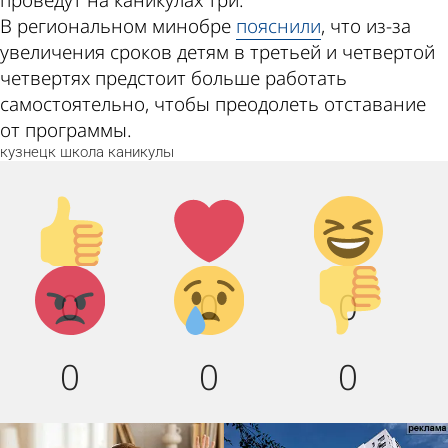
проведут на каникулах три.
В региональном минобре
пояснили
, что из-за
увеличения сроков детям в третьей и четвертой
четвертях предстоит больше работать
самостоятельно, чтобы преодолеть отставание
от программы.
кузнецк
школа
каникулы
Палец
Лайк!
Дикий
вверх!
смех!
Агрессия!
Грусть :
Палец
0
0
0
(
вниз!
0
0
0