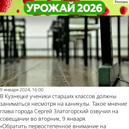
Учеба
Учеба
Кузнецкие старшеклассники
Кузнецкие старшеклассники
Другие новости по
Погода и курсы
будут учиться в каникулы
будут учиться в каникулы
теме
валют в Пензе
9 января 2024, 16:00
В Кузнецке ученики старших классов должны
заниматься несмотря на каникулы. Такое мнение
глава города Сергей Златогорский озвучил на
совещании во вторник, 9 января.
«Обратить первостепенное внимание на