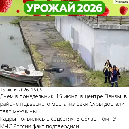
Происшествия
Происшествия
Около подвесного моста из
Около подвесного моста из
Другие новости по
Погода и курсы валют
Суры достали тело мужчины
Суры достали тело мужчины
теме
в Пензе
15 июня 2026, 16:05
Днем в понедельник, 15 июня, в центре Пензы, в
районе подвесного моста, из реки Суры достали
тело мужчины.
Кадры появились в соцсетях. В областном ГУ
МЧС России факт подтвердили.