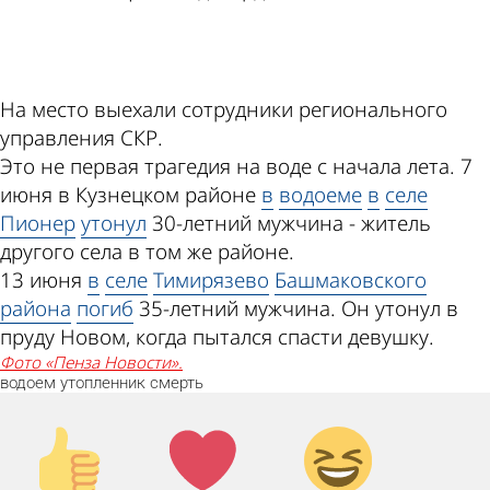
ad
На место выехали сотрудники регионального
управления СКР.
Это не первая трагедия на воде с начала лета. 7
июня в Кузнецком районе
в
водоеме
в
селе
Пионер
утонул
30-летний мужчина - житель
другого села в том же районе.
13 июня
в
селе
Тимирязево
Башмаковского
района
погиб
35-летний мужчина. Он утонул в
пруду Новом, когда пытался спасти девушку.
Фото «Пенза Новости».
водоем
утопленник
смерть
Палец
Лайк!
Дикий
вверх!
смех!