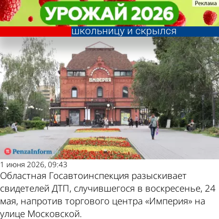
Происшествия
Происшествия
На улице Московской
На улице Московской
Другие новости по
Погода и курсы
велосипедист сбил
велосипедист сбил
школьницу и скрылся
школьницу и скрылся
теме
валют в Пензе
1 июня 2026, 09:43
Областная Госавтоинспекция разыскивает
свидетелей ДТП, случившегося в воскресенье, 24
мая, напротив торгового центра «Империя» на
улице Московской.