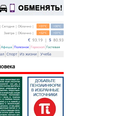
o
o
| Сегодня | Облачно |
+31
C
+30
C
o
o
Завтра | Облачно |
+32
C
+31
C
€
$
93.19 |
80.93
Афиша
Полезное
Гороскоп
Гостевая
ал
Спорт
Из жизни
Учеба
ловека
ь