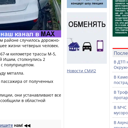
ом районе случилось дорожно-
шее жизни четверых человек.
После
67-м километре трассы М-5,
й Ишим, столкнулись 2
В ДТП 
s с полуприцепом.
Окружн
Новости СМИ2
уду металла.
В Каме
о пассажира от полученных
постра
В Троф
лиции, они устанавливают все
протар
 сообщили в областной
В МЧС 
мусоро
В Ахун
ишите
нам!
◀◀
отключ