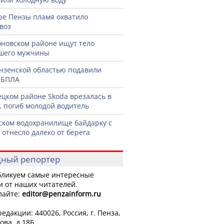
ре Пензы пламя охватило
воз
оновском районе ищут тело
шего мужчины
нзенской областью подавили
 БПЛА
ецком районе Skoda врезалась в
, погиб молодой водитель
ском водохранилище байдарку с
 отнесло далеко от берега
ный репортер
ликуем самые интересные
и от наших читателей.
лайте:
editor
@penzainform.ru
едакции: 440026, Россия, г. Пенза,
ова, д.18Б.