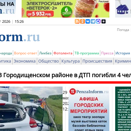
г 2026
|
15:26
Погода 
 народа
Вопрос-ответ
Ликбез
Фотолента
ТВ-программа
Пресса
История
итика
Экономика
Общество
Культура
Происшествия
Кримин
В Городищенском районе в ДТП погибли 4 че
29
Печат
мая
2026,
12:13