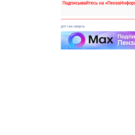
Подписывайтесь на «ПензаИнфор
дтп
гаи
смерть