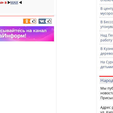
м» в
▶️
MAX
◀️
В цент
мусоро
В Бесс
утонув
Над Пе
работу
В Кузн
дерево
На Сур
детьми
Народ
Мы пуб
новост
Присы
Адрес р
ул. Кир