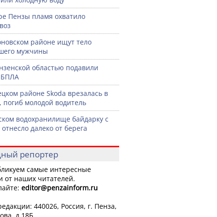
ре Пензы пламя охватило
воз
оновском районе ищут тело
шего мужчины
нзенской областью подавили
 БПЛА
ецком районе Skoda врезалась в
, погиб молодой водитель
ском водохранилище байдарку с
 отнесло далеко от берега
ный репортер
ликуем самые интересные
и от наших читателей.
лайте:
editor
@penzainform.ru
едакции: 440026, Россия, г. Пенза,
ова, д.18Б.