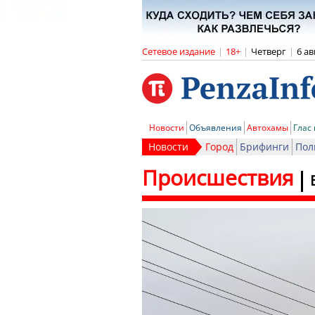
Сетевое издание
|
18+
|
Четверг
|
6 ав
Новости
Объявления
Автохамы
Глас
Новости
Город
Брифинги
Пол
Происшествия