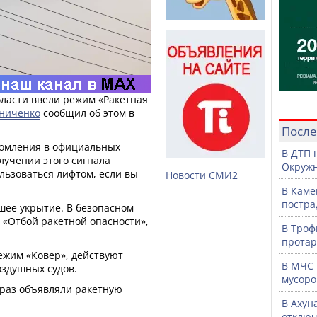
области ввели режим «Ракетная
ниченко
сообщил об этом в
После
омления в официальных
В ДТП 
лучении этого сигнала
Окружн
ользоваться лифтом, если вы
Новости СМИ2
В Каме
постра
йшее укрытие. В безопасном
а «Отбой ракетной опасности»,
В Троф
протар
режим «Ковер», действуют
В МЧС 
оздушных судов.
мусоро
 раз объявляли ракетную
В Ахун
отключ