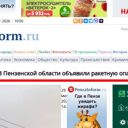
г 2026
|
10:50
Пого
 народа
Вопрос-ответ
Ликбез
Фотолента
ТВ-программа
Пресса
История
итика
Экономика
Общество
Культура
Происшествия
Кримин
В Пензенской области объявили ракетную оп
29
Печат
мая
2026,
14:41