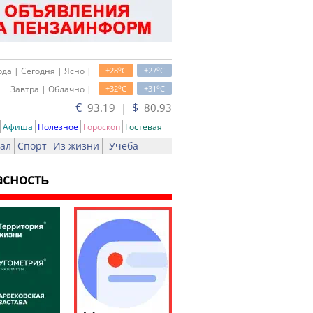
o
o
да | Сегодня | Ясно |
+28
C
+27
C
o
o
Завтра | Облачно |
+32
C
+31
C
€
$
93.19 |
80.93
Афиша
Полезное
Гороскоп
Гостевая
ал
Спорт
Из жизни
Учеба
асность
ь