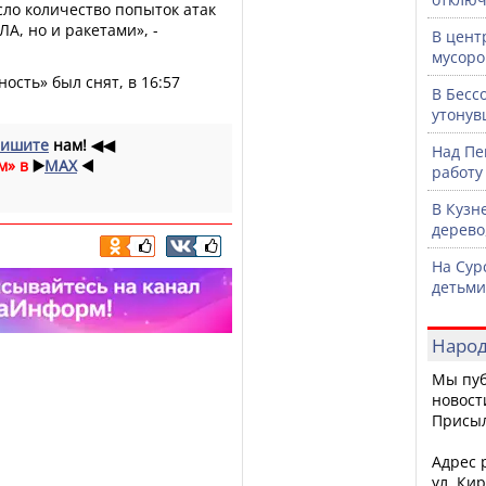
сло количество попыток атак
А, но и ракетами», -
В цент
мусоро
ость» был снят, в 16:57
В Бесс
утонув
ишите
нам!
◀◀
Над Пе
м» в
▶️
MAX
◀️
работу
В Кузн
дерево
На Сур
детьми
Народ
Мы пуб
новост
Присы
Адрес р
ул. Кир