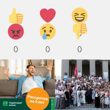
Палец
Лайк!
Дикий
вверх!
смех!
Агрессия!
Грусть
Палец
0
0
0
:(
вниз!
0
0
0