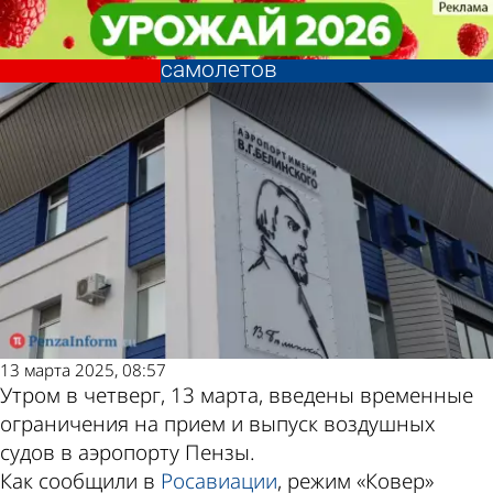
Происшествия
Происшествия
В пензенском аэропорту
В пензенском аэропорту
Другие новости по
Погода и курсы
ограничен прием и выпуск
ограничен прием и выпуск
самолетов
самолетов
теме
валют в Пензе
13 марта 2025, 08:57
Утром в четверг, 13 марта, введены временные
ограничения на прием и выпуск воздушных
судов в аэропорту Пензы.
Как сообщили в
Росавиации
, режим «Ковер»